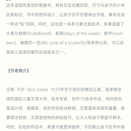
这本坚固而美丽的图画书，具有交互式模切页，尺寸与孩子的小手
完美贴合；书中的挖洞设计，让孩子忍不住想伸出手指，像毛毛虫
一样去"钻"洞洞。同时，这也是一本多元素主题绘本，故事涵盖了
水果与食物(fruits&food)、星期(days of the week)、数字(num
bers)、蝴蝶的一生(life cycle of a butterfly)
等
多种认知，可以说
是幼儿英语启蒙的必读绘本之一。
【作者简介】
艾瑞·卡尔（Eric Carle）1929年生于纽约的锡拉丘兹，是享誉全
球的国际儿童文学大师、绘本专家，创作70余本作品，同时他也
是设计师、插画家。他的作品特点鲜明，文笔富有诗意和童趣，故
事简洁轻快，尤其是独特的拼贴技巧，让大人和孩子都爱不释手。
同时，在他的作品中，希望与爱贯穿始终，不仅能让孩子在书中感