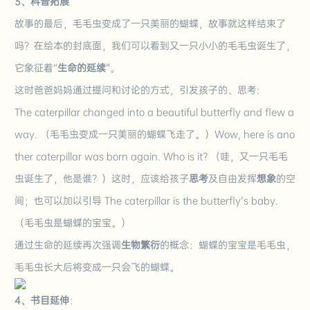
3、科普拓展
故事的最后，毛毛虫变成了一只美丽的蝴蝶，故事就这样结束了
吗？在绘本的封底面，我们可以看到又一只小小的毛毛虫诞生了，
它象征着“
生命的延续
"。
这时爸爸妈妈通过提问和讨论的方式，引发孩子的、思考:
The caterpillar changed into a beautiful butterfly and flew a
way. （毛毛虫变成一只美丽的蝴蝶飞走了。）Wow, here is ano
ther caterpillar was born again. Who is it? （哇，又一只毛毛
虫诞生了，他是谁？）这时，应该给孩子
思考
及自由发挥
想象
的空
间；也可以加以引导 The caterpillar is the butterfly's baby.
（毛毛虫是蝴蝶的宝宝。）
通过生命的延续再次强调
生物繁衍
的概念：蝴蝶的宝宝是毛毛虫，
毛毛虫长大后将变成一只会飞的蝴蝶。
4、书目延伸
：