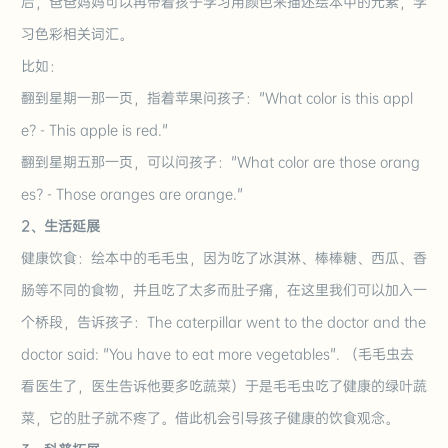
后，爸爸妈妈可以再带着孩子学习用颜色来描述绘本中的元素，学
习色彩相关词汇。
比如：
翻到星期一那一页，指着苹果问孩子："What color is this appl
e? - This
apple
is red."
翻到星期五那一页，可以问孩子："What color are those orang
es?
-
Those orange
s are
orange."
2、生活延展
健康饮食：绘本中的毛毛虫，因为吃了冰淇淋、棒棒糖、西瓜、香
肠等不同的食物，并且吃了太多而肚子痛，在这里我们可以加入一
个桥段，告诉孩子：The caterpillar went to the doctor and the
doctor said: "You have to eat more vegetables".
（毛毛虫去
看医生了，医生告诉他要多吃蔬菜）
于是毛毛虫吃了健康的绿叶蔬
菜，它的肚子就不疼了。借此机会引导孩子健康的饮食观念。