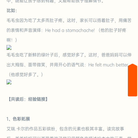
中，既能让孩子感到有趣，又能帮助孩子理解情节。
比如：
毛毛虫因为吃了太多而肚子疼。这时，家长可以捂着肚子，用痛苦
的表情和声音演绎：He had a stomachache!
（他的肚子好疼
啊！）
毛毛虫吃了
新鲜的绿
叶子后，感觉好多了。这时，爸爸妈妈可以伸
出大拇指、面带微笑，并用开心的语气说：He felt much better.
（他感觉好多了。）
【共读后：经验链接】
1、色彩拓展
艾瑞.卡尔的作品五彩缤纷，包含的元素也极其丰富。读完故事