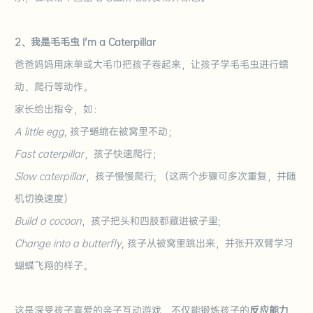
2、我是毛毛虫
I'm a Caterpillar
爸爸妈妈用床单或大毛巾把孩子卷起来，让孩子学毛毛虫进行蠕
动、爬行等动作。
家长给出指令，如：
A little egg
, 孩子蜷缩在被窝里不动；
Fast caterpillar
，孩子快速爬行；
Slow caterpillar
，孩子慢慢爬行;
（这两个步骤可多次重复，并随
机切换速度）
Buil
d
a cocoon
，孩子把头和四肢都藏进被子里;
Change into a butterfl
y
, 孩子从被窝里跳出来，并张开双臂学习
蝴蝶飞翔的样子。
这是深受孩子喜爱的亲子互动游戏，不仅能锻炼孩子的
反应能力
，