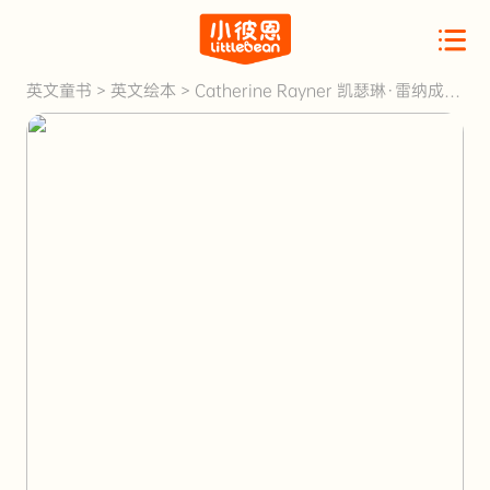
英文童书
>
英文绘本
>
Catherine Rayner 凯瑟琳·雷纳成长
绘本系列 套装5册 英文原版 点读版