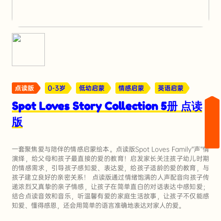
点读版
0-3岁
低幼启蒙
情感启蒙
英语启蒙
Spot Loves Story Collection 5册 点读
版
一套聚焦爱与陪伴的情感启蒙绘本。点读版Spot Loves Family“声”情
演绎，给父母和孩子最直接的爱的教育！启发家长关注孩子幼儿时期
的情感需求，引导孩子感知爱、表达爱，给孩子适龄的爱的教育，与
孩子建立良好的亲密关系！ 点读版通过情绪饱满的人声配音向孩子传
递浓烈又真挚的亲子情感，让孩子在简单直白的对话表达中感知爱；
结合点读音效和音乐，听温馨有爱的家庭生活故事，让孩子不仅能感
知爱、懂得感恩，还会用简单的语言准确地表达对家人的爱。