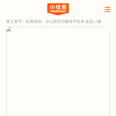
英文童书
>
拓展阅读
>
幼儿英语启蒙有声绘本 套装12册 点
读版