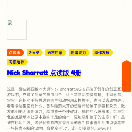
点读版
2-6岁
语言启蒙
创造能力
动作发展
习惯培养
Nick Sharratt 点读版 4册
这是一套由英国绘本大师Nick sharratt为2-6岁孩子创作的创意互动
游戏书。充满了创意的自由组合，让日常物品变得有趣，不同寻常。
宝宝可以把小手指戳进洞洞里和动物朋友握握手，也可以去动物超市
看看食物里面有什么，各种脑洞大开的想能带给孩子惊喜和欢乐，激
发他们的无限创造力，释放孩子各种破坏、搞怪的心理需求。绘声绘
色的点读版本让原本趣味十足的绘本，更加吸引孩子的注意！听！是
谁在吼叫？咦，这黏黏答答的声音是番茄酱？快跟着毛毛虫点读笔来
一场惊喜不断的“动物、食物变形记”，让一切变得好玩起来吧！