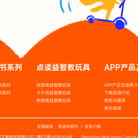
书系列
点读益智教玩具
APP产
书系列
挂图类益智教玩具
APP产品及服务
书系列
卡片类益智教玩具
下载资源介绍
拼图类益智教玩具
帮助与服务
家长指南
友情链接 ：
凯迪克图书
｜
孩宝小镇
小彼恩文教科技有限公司 |
粤ICP备16088414号
Shenzhen little bean Culture 