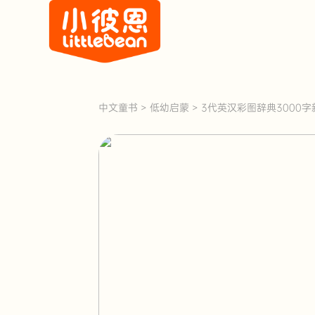
中文童书
>
低幼启蒙
>
3代英汉彩图辞典3000