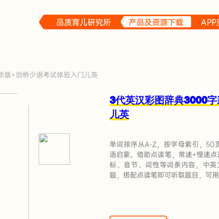
品质育儿研究所
产品及资源下载
AP
字新版+剑桥少语考试体验入门儿英
3代英汉彩图辞典3000
儿英
单词排序从A-Z，按字母索引，5
语启蒙。借助点读笔，常速+慢速点读
标、音节、词性等词条内容，中英文
题，搭配点读笔即可听取题目，可用