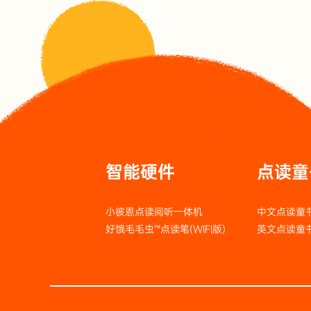
智能硬件
点读童
小彼恩点读阅听一体机
中文点读童
好饿毛毛虫™点读笔(WIFI版)
英文点读童