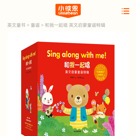
英文童书
>
童谣
>
和我一起唱 英文启蒙童谣特辑