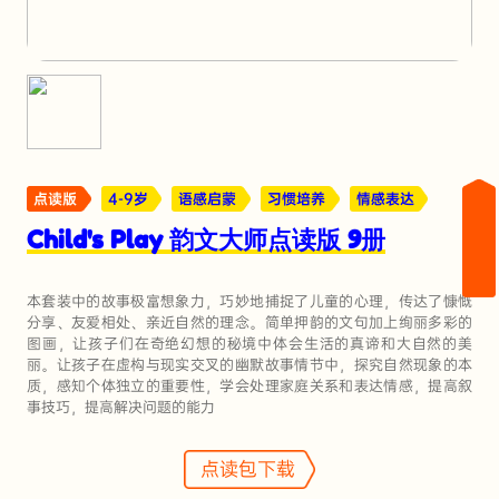
点读版
4-9岁
语感启蒙
习惯培养
情感表达
Child's Play 韵文大师点读版 9册
本套装中的故事极富想象力，巧妙地捕捉了儿童的心理，传达了慷慨
分享、友爱相处、亲近自然的理念。简单押韵的文句加上绚丽多彩的
图画，让孩子们在奇绝幻想的秘境中体会生活的真谛和大自然的美
丽。让孩子在虚构与现实交叉的幽默故事情节中，探究自然现象的本
质，感知个体独立的重要性，学会处理家庭关系和表达情感，提高叙
事技巧，提高解决问题的能力
点读包下载