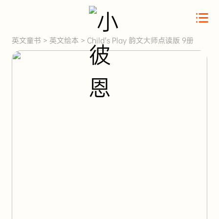
英文童书
>
英文绘本
>
Child's Play 韵文大师点读版 9册