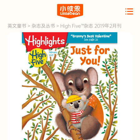
英文童书
>
杂志及丛书
>
High Five™杂志 2019年2月刊