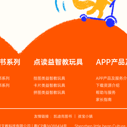
书系列
点读益智教玩具
APP产
书系列
挂图类益智教玩具
APP产品及服务
书系列
卡片类益智教玩具
下载资源介绍
拼图类益智教玩具
帮助与服务
家长指南
友情链接 ：
凯迪克图书
｜
孩宝小镇
小彼恩文教科技有限公司 |
粤ICP备16088414号
Shenzhen little bean Culture 