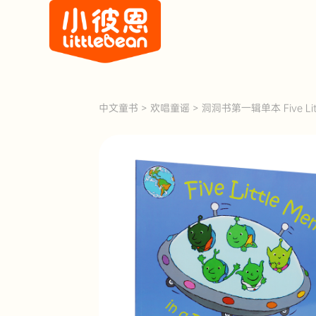
中文童书
>
欢唱童谣
>