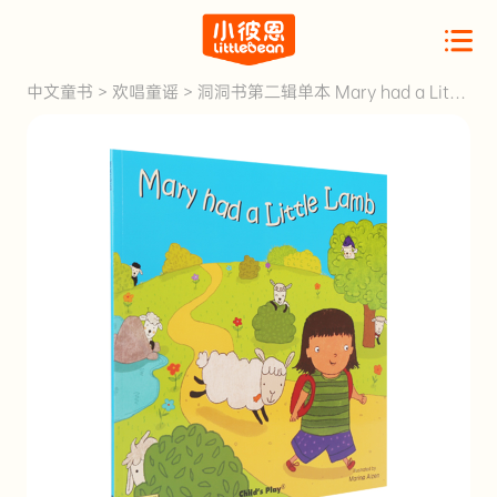
中文童书
>
欢唱童谣
>
洞洞书第二辑单本 Mary had a Little
Lamb 玛丽的小羊羔