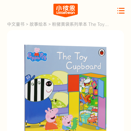
中文童书
>
故事绘本
>
粉猪黄袋系列单本 The Toy
Cupboard 玩具橱