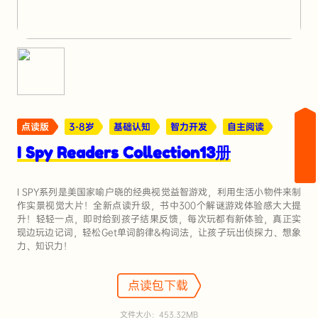
点读版
3-8岁
基础认知
智力开发
自主阅读
I Spy Readers Collection13册
I SPY系列是美国家喻户晓的经典视觉益智游戏，利用生活小物件来制
作实景视觉大片！全新点读升级，书中300个解谜游戏体验感大大提
升！轻轻一点，即时给到孩子结果反馈，每次玩都有新体验，真正实
现边玩边记词，轻松Get单词韵律&构词法，让孩子玩出侦探力、想象
力、知识力！
点读包下载
文件大小：453.32MB