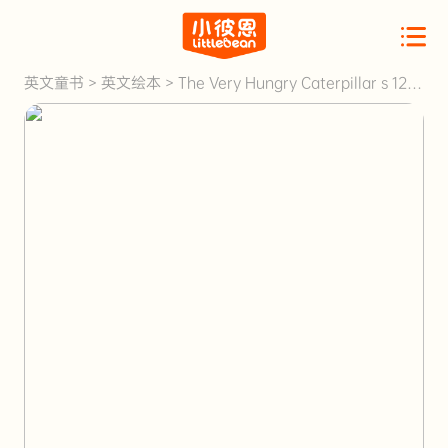
英文童书
>
英文绘本
>
The Very Hungry Caterpillar s 123
Finger Puppet Book